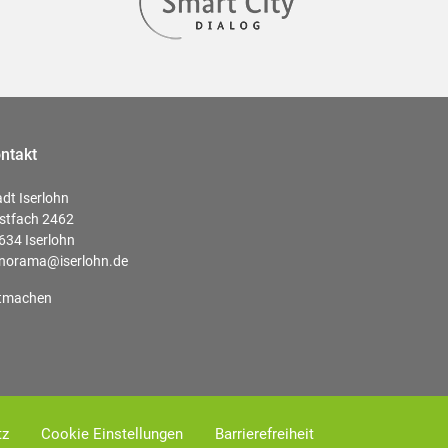
ntakt
adt Iserlohn
stfach 2462
634 Iserlohn
norama@iserlohn.de
tmachen
tz
Cookie Einstellungen
Barrierefreiheit