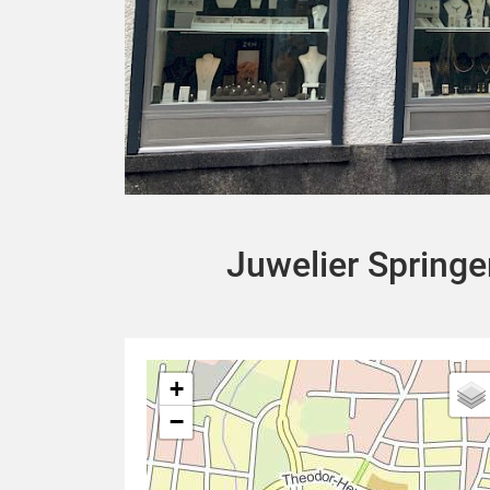
Juwelier Springe
+
−