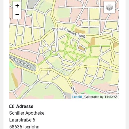
+
−
Leaflet
| Generated by TilesXYZ
Adresse
Schiller Apotheke
Laarstraße 6
58636 Iserlohn