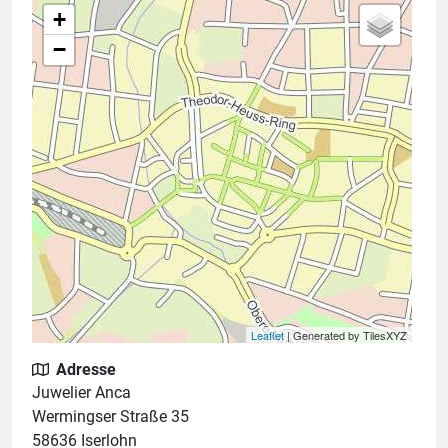
+
−
Leaflet
| Generated by TilesXYZ
Adresse
Juwelier Anca
Wermingser Straße 35
58636 Iserlohn