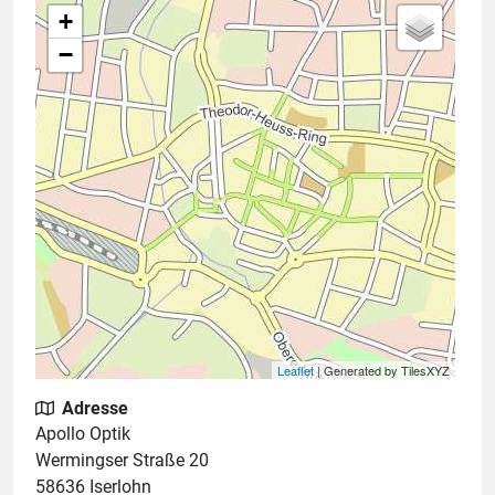
+
−
Leaflet
| Generated by TilesXYZ
Adresse
Apollo Optik
Wermingser Straße 20
58636 Iserlohn