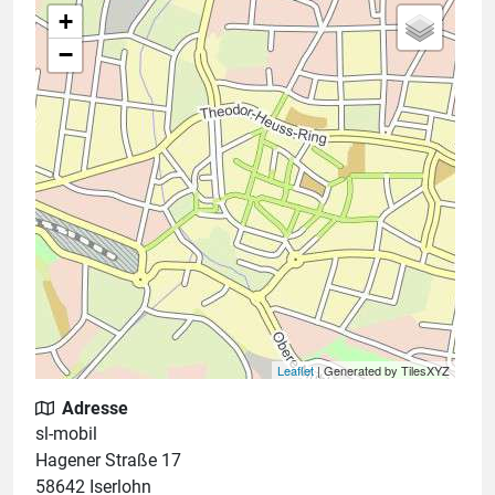
+
−
Leaflet
| Generated by TilesXYZ
Adresse
sl-mobil
Hagener Straße 17
58642 Iserlohn