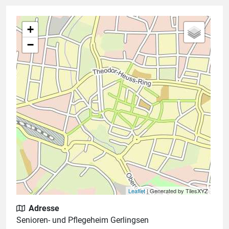
+
−
Leaflet
| Generated by TilesXYZ
Adresse
Senioren- und Pflegeheim Gerlingsen