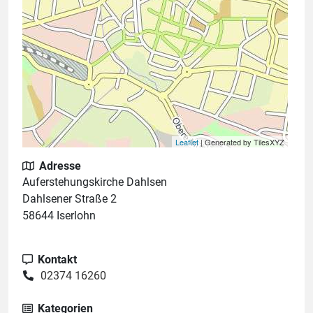
Leaflet
| Generated by TilesXYZ
Adresse
Auferstehungskirche Dahlsen
Dahlsener Straße 2
58644 Iserlohn
Kontakt
02374 16260
Kategorien