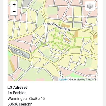
+
−
Leaflet
| Generated by TilesXYZ
Adresse
1A Fashion
Wermingser Straße 45
58636 Iserlohn