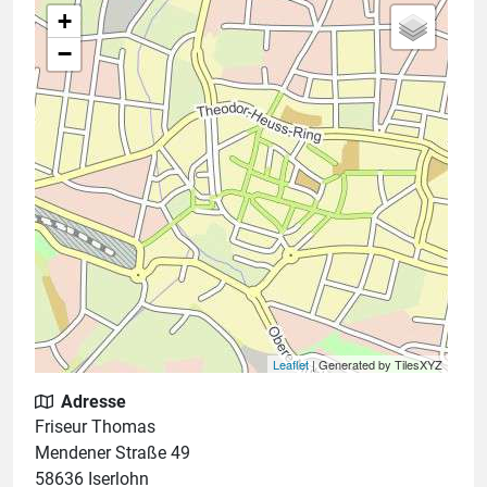
+
−
Leaflet
| Generated by TilesXYZ
Adresse
Friseur Thomas
Mendener Straße 49
58636 Iserlohn