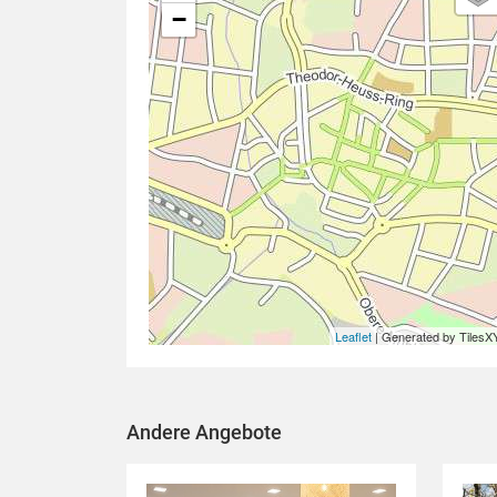
−
Leaflet
| Generated by TilesX
Andere Angebote