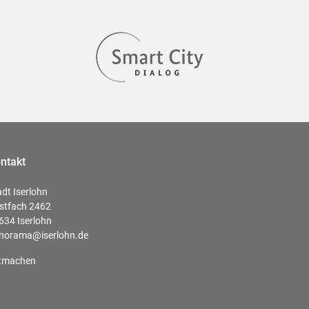
ntakt
adt Iserlohn
stfach 2462
634 Iserlohn
norama@iserlohn.de
tmachen