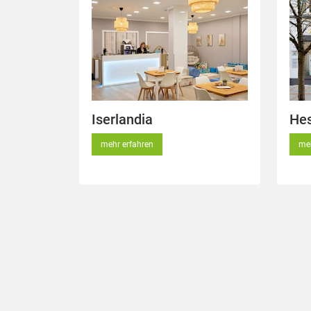
Iserlandia
Hes
mehr erfahren
meh