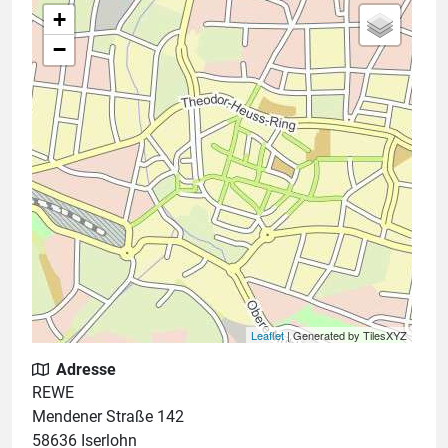
+
−
Leaflet
| Generated by TilesXYZ
Adresse
REWE
Mendener Straße 142
58636 Iserlohn