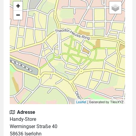
+
−
Leaflet
| Generated by TilesXYZ
Adresse
Handy-Store
Wermingser Straße 40
58636 Iserlohn