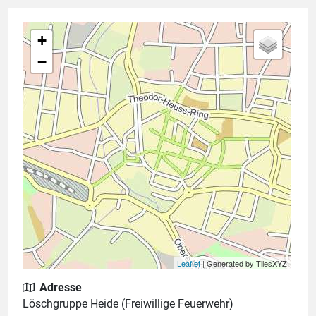
+
−
Leaflet
| Generated by TilesXYZ
Adresse
Löschgruppe Heide (Freiwillige Feuerwehr)