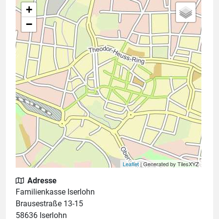
+
−
Leaflet
| Generated by TilesXYZ
Adresse
Familienkasse Iserlohn
Brausestraße 13-15
58636 Iserlohn