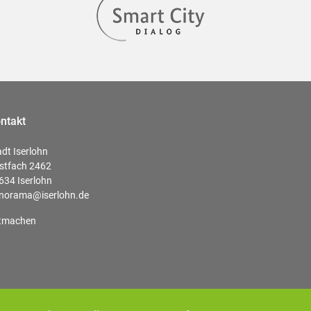
ntakt
adt Iserlohn
stfach 2462
634 Iserlohn
norama@iserlohn.de
tmachen