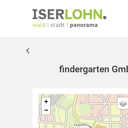
findergarten G
+
−