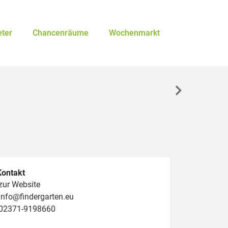
eter
Chancenräume
Wochenmarkt
Kontakt
zur Website
info@findergarten.eu
02371-9198660