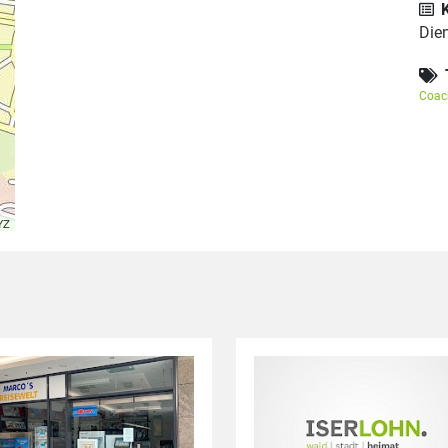
Die
Coac
YZ