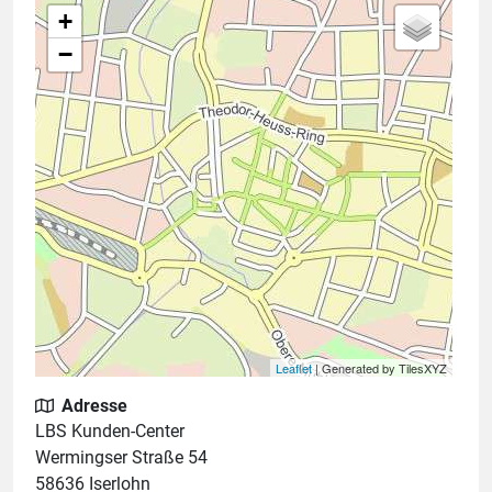
+
−
Leaflet
| Generated by TilesXYZ
Adresse
LBS Kunden-Center
Wermingser Straße 54
58636 Iserlohn