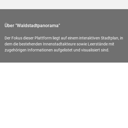
Über "Waldstadtpanorama"
Der Fokus dieser Plattform liegt auf einem interaktiven Stadtplan, in
dem die bestehenden Innenstadtakteure sowie Leerstände mit
zugehörigen Informationen aufgelistet und visualisiert sind.
Kategorien
Einzelhandel
Gastronomie
Dienstleistungen
Öffentliche Einrichtungen
Parkhäuser/-plätze
Sonstiges
Chancenräume
Chancenräume - Listenansicht