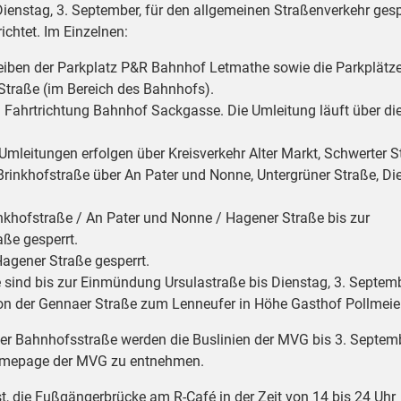
 Dienstag, 3. September, für den allgemeinen Straßenverkehr gesp
chtet. Im Einzelnen:
bleiben der Parkplatz P&R Bahnhof Letmathe sowie die Parkplätz
Straße (im Bereich des Bahnhofs).
n Fahrtrichtung Bahnhof Sackgasse. Die Umleitung läuft über di
Umleitungen erfolgen über Kreisverkehr Alter Markt, Schwerter S
inkhofstraße über An Pater und Nonne, Untergrüner Straße, Di
nkhofstraße / An Pater und Nonne / Hagener Straße bis zur
ße gesperrt.
Hagener Straße gesperrt.
sind bis zur Einmündung Ursulastraße bis Dienstag, 3. Septemb
e von der Gennaer Straße zum Lenneufer in Höhe Gasthof Pollmeier
r Bahnhofsstraße werden die Buslinien der MVG bis 3. Septem
 Homepage der MVG zu entnehmen.
, die Fußgängerbrücke am R-Café in der Zeit von 14 bis 24 Uhr