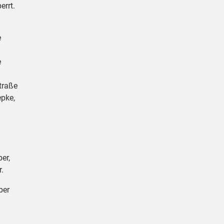
errt.
e
e
traße
epke,
er,
.
ber