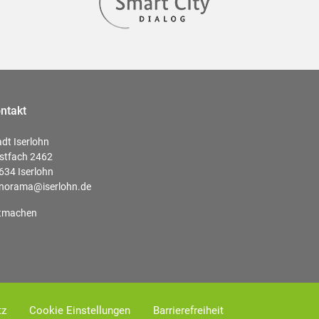
ntakt
adt Iserlohn
stfach 2462
634 Iserlohn
norama@iserlohn.de
tmachen
tz
Cookie Einstellungen
Barrierefreiheit