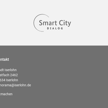
ntakt
adt Iserlohn
stfach 2462
634 Iserlohn
norama@iserlohn.de
tmachen