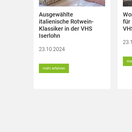
Ausgewählte
Wor
italienische Rotwein-
für
Klassiker in der VHS
VHS
Iserlohn
23.
23.10.2024
meh
mehr erfahren