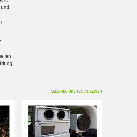
e und
m
m
uellen
eldung
ALLE NEUIGKEITEN ANZEIGEN