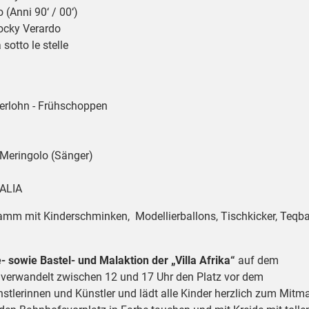
 (Anni 90‘ / 00‘)
Rocky Verardo
sotto le stelle
serlohn - Frühschoppen
n Meringolo (Sänger)
TALIA
gramm mit Kinderschminken, Modellierballons, Tischkicker, Teqba
- sowie Bastel- und Malaktion der „Villa Afrika“
auf dem
a verwandelt zwischen 12 und 17 Uhr den Platz vor dem
stlerinnen und Künstler und lädt alle Kinder herzlich zum Mit