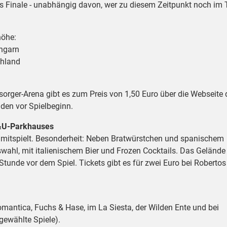
 Finale - unabhängig davon, wer zu diesem Zeitpunkt noch im T
höhe:
Ungarn
chland
sorger-Arena gibt es zum Preis von 1,50 Euro über die Webseite 
nden vor Spielbeginn.
B&U-Parkhauses
r mitspielt. Besonderheit: Neben Bratwürstchen und spanischem
swahl, mit italienischem Bier und Frozen Cocktails. Das Gelände
unde vor dem Spiel. Tickets gibt es für zwei Euro bei Robertos
omantica, Fuchs & Hase, im La Siesta, der Wilden Ente und bei
gewählte Spiele).