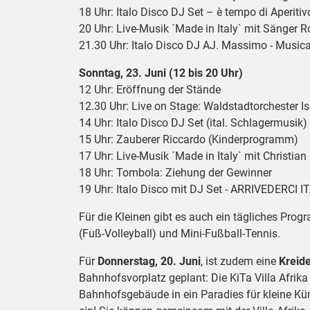
18 Uhr: Italo Disco DJ Set – è tempo di Aperitivo
20 Uhr: Live-Musik ´Made in Italy` mit Sänger 
21.30 Uhr: Italo Disco DJ AJ. Massimo - Musica 
Sonntag, 23. Juni (12 bis 20 Uhr)
12 Uhr: Eröffnung der Stände
12.30 Uhr: Live on Stage: Waldstadtorchester I
14 Uhr: Italo Disco DJ Set (ital. Schlagermusik)
15 Uhr: Zauberer Riccardo (Kinderprogramm)
17 Uhr: Live-Musik ´Made in Italy` mit Christia
18 Uhr: Tombola: Ziehung der Gewinner
19 Uhr: Italo Disco mit DJ Set - ARRIVEDERCI I
Für die Kleinen gibt es auch ein tägliches Pro
(Fuß-Volleyball) und Mini-Fußball-Tennis.
Für
Donnerstag, 20. Juni
, ist zudem eine
Kreide
Bahnhofsvorplatz geplant: Die KiTa Villa Afrik
Bahnhofsgebäude in ein Paradies für kleine Kün