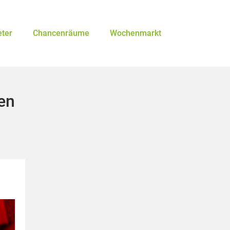
eter
Chancenräume
Wochenmarkt
den