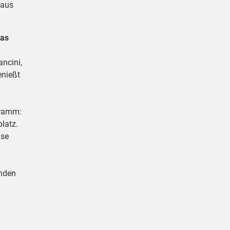
 aus
das
ancini,
enießt
gramm:
latz.
ise
enden