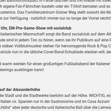
 den Bahnhofsvorplatz in Farbe tauchen und mit Kreide mit tolle
h eigene Fan-Fähnchen basteln oder ein T-Shirt bemalen und e
kostenlos. Das Familienzentrum Grüner Weg stellt sowohl die Ma
ei zur Verfügung - natürlich immer nur so lange der Vorrat reicht!
30 Uhr, EM-Pre-Game-Show mit socialclub
italienischen Mannschaft sorgt die Band socialclub auf dem Al
ude sind in jedem Ton zu hören, wenn sie ihr Publikum auf eine 
 sieben Vollblutmusiker stehen für hervorragende Rock & Pop C
lclub nun in die übliche Cover-Band-Schublade stecken will, der
.
d warm werden für einen großartigen Fußballabend der Italiener
Viewings ausklingen kann!
 auf der Alexanderhöhe
die Stadt und die Stadtwerke Iserlohn auf der Höhe. WICHTIG, es
 Italien vs. Spanien nur in der Gastronomie und im Casa Azzurri
r „Höhe“ aber jeder deutsche und italienische Ball über die Leinw