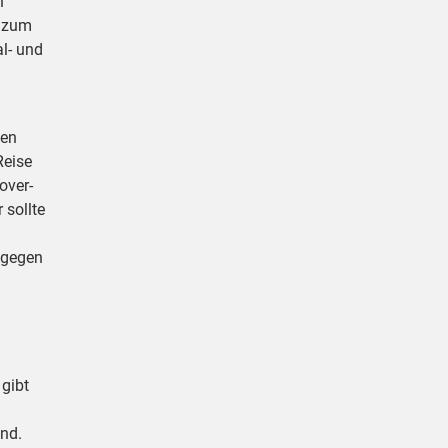
n
s zum
l- und
ten
Reise
over-
 sollte
 gegen
 gibt
and.