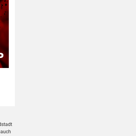
dstadt
t auch