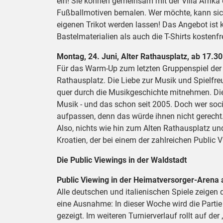
ein! Sie können gemeinsam mit der Villa Afrika
Fußballmotiven bemalen. Wer möchte, kann sic
eigenen Trikot werden lassen! Das Angebot ist 
Bastelmaterialien als auch die T-Shirts kostenfr
Montag, 24. Juni, Alter Rathausplatz, ab 17.
Für das Warm-Up zum letzten Gruppenspiel der 
Rathausplatz. Die Liebe zur Musik und Spielfre
quer durch die Musikgeschichte mitnehmen. Die
Musik - und das schon seit 2005. Doch wer socia
aufpassen, denn das würde ihnen nicht gerecht
Also, nichts wie hin zum Alten Rathausplatz un
Kroatien, der bei einem der zahlreichen Public 
Die Public Viewings in der Waldstadt
Public Viewing in der Heimatversorger-Arena
Alle deutschen und italienischen Spiele zeigen 
eine Ausnahme: In dieser Woche wird die Partie
gezeigt. Im weiteren Turnierverlauf rollt auf de