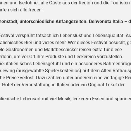
nen und Iserlohner, alle Gäste aus der Region und die Touristen
fen sich alle freuen:
nnenstadt, unterschiedliche Anfangszeiten: Benvenuta Italia – 
he Festival versprüht tatsächlich Lebenslust und Lebensqualität. Ar
talienisches Bier und vieles mehr. Wer dieses Festival besucht, g
ele Gastronomen und Marktbeschicker reisen extra für diese
ohn, um vor Ort ihre Produkte und Leckereien vorzustellen.
z viel italienisches Lebensgefühl und ein besonderes Rahmenpro
Viewing (ausgewählte Spiele/kostenlos) auf dem Alten Rathausp
e Preise verlost. Dazu zählen unter anderem eine viertägige Re
otel der Veranstaltung in Italien oder ein Original-Trikot der
talienische Lebensart mit viel Musik, leckerem Essen und spann