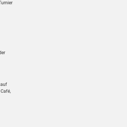
urnier
der
 auf
 Café,