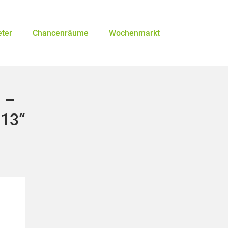
eter
Chancenräume
Wochenmarkt
 –
 13“