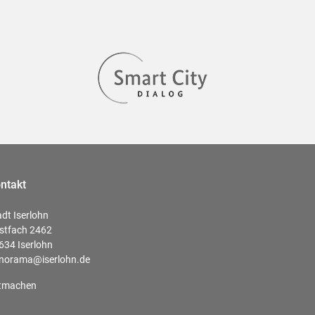
ntakt
adt Iserlohn
stfach 2462
634 Iserlohn
norama@iserlohn.de
tmachen