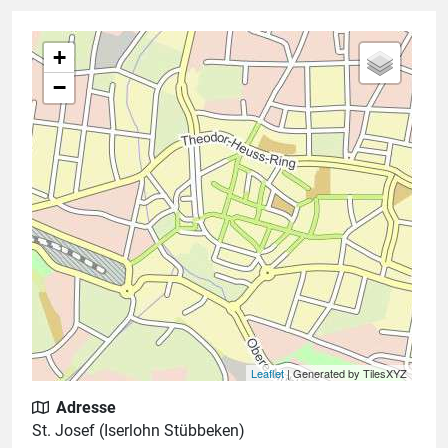
+
−
Leaflet
| Generated by TilesXYZ
Adresse
St. Josef (Iserlohn Stübbeken)