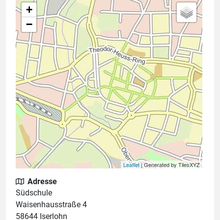
+
−
Leaflet
| Generated by TilesXYZ
Adresse
Südschule
Waisenhausstraße 4
58644 Iserlohn