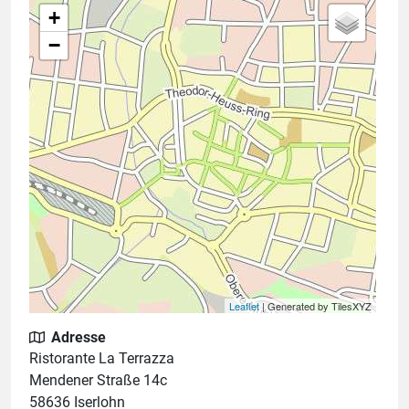
+
−
Leaflet
| Generated by TilesXYZ
Adresse
Ristorante La Terrazza
Mendener Straße 14c
58636 Iserlohn