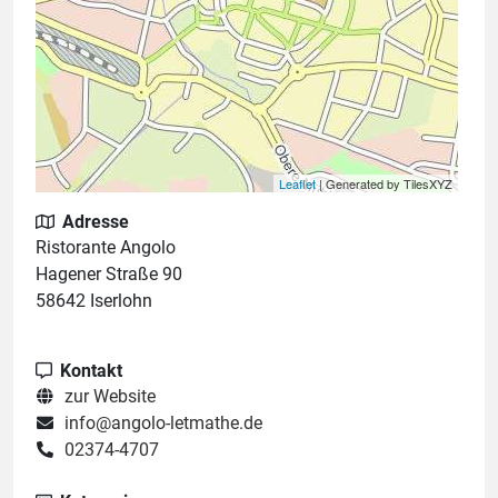
Leaflet
| Generated by TilesXYZ
Adresse
Ristorante Angolo
Hagener Straße 90
58642 Iserlohn
Kontakt
zur Website
info@angolo-letmathe.de
02374-4707