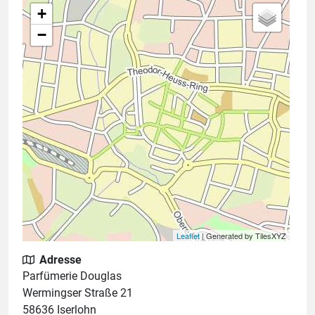
+
−
Leaflet
| Generated by TilesXYZ
Adresse
Parfümerie Douglas
Wermingser Straße 21
58636 Iserlohn