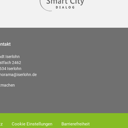
ntakt
adt Iserlohn
stfach 2462
634 Iserlohn
norama@iserlohn.de
tmachen
tz
Cookie Einstellungen
Barrierefreiheit