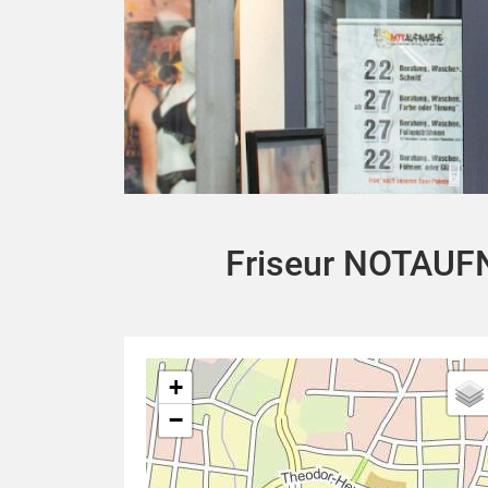
Friseur NOTAU
+
−