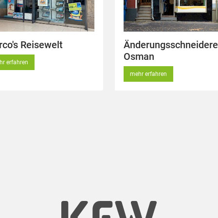
co's Reisewelt
Änderungsschneidere
Osman
r erfahren
mehr erfahren