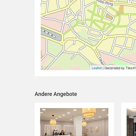
Leaflet
| Generated by TilesX
Andere Angebote