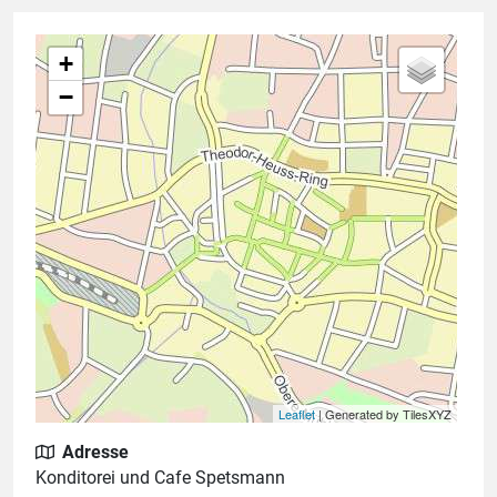
+
−
Leaflet
| Generated by TilesXYZ
Adresse
Konditorei und Cafe Spetsmann