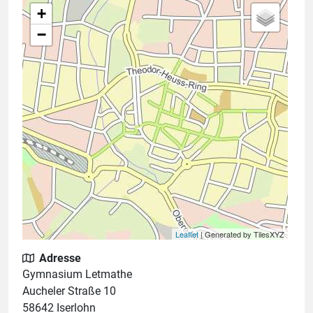
+
−
Leaflet
| Generated by TilesXYZ
Adresse
Gymnasium Letmathe
Aucheler Straße 10
58642 Iserlohn