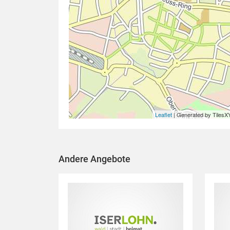
Leaflet
| Generated by TilesX
Andere Angebote