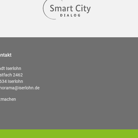
ntakt
adt Iserlohn
stfach 2462
634 Iserlohn
norama@iserlohn.de
tmachen