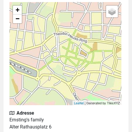
+
−
Leaflet
| Generated by TilesXYZ
Adresse
Ernsting's family
Alter Rathausplatz 6