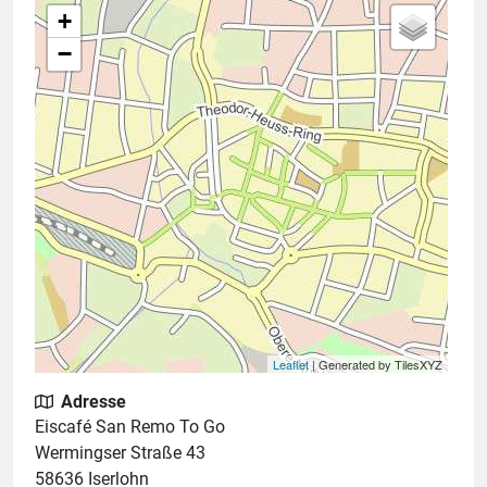
+
−
Leaflet
| Generated by TilesXYZ
Adresse
Eiscafé San Remo To Go
Wermingser Straße 43
58636 Iserlohn