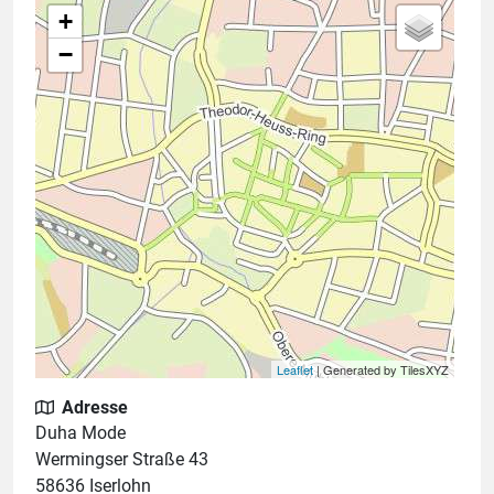
+
−
Leaflet
| Generated by TilesXYZ
Adresse
Duha Mode
Wermingser Straße 43
58636 Iserlohn