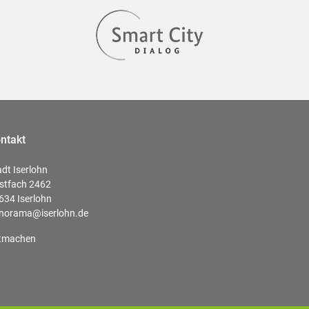
ntakt
adt Iserlohn
stfach 2462
634 Iserlohn
norama@iserlohn.de
tmachen