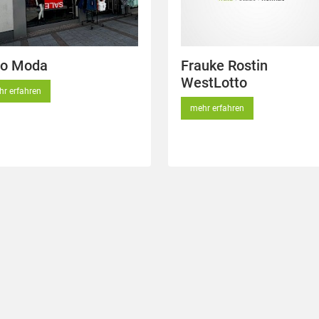
ro Moda
Frauke Rostin
WestLotto
r erfahren
mehr erfahren