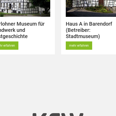
rlohner Museum für
Haus A in Barendorf
ndwerk und
(Betreiber:
tgeschichte
Stadtmuseum)
r erfahren
mehr erfahren