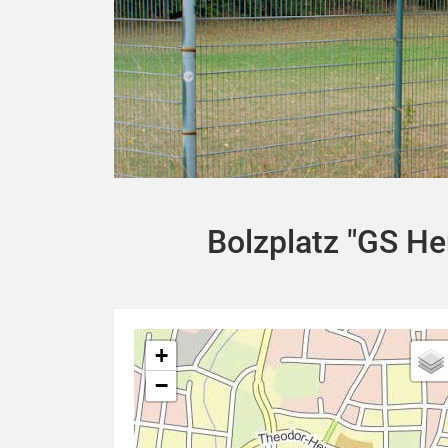
Bolzplatz "GS H
+
−