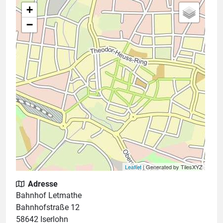
+
−
Leaflet
| Generated by TilesXYZ
Adresse
Bahnhof Letmathe
Bahnhofstraße 12
58642 Iserlohn