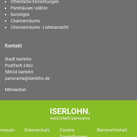
Öffentliche Einrichtungen
Parkhäuser/-plätze
Sonstiges
Chancenräume
Chancenräume - Listenansicht
Kontakt
Stadt Iserlohn
Postfach 2462
58634 Iserlohn
panorama@iserlohn.de
Mitmachen
ressum
Datenschutz
Cookie
Barrierefreiheit
Einstellungen