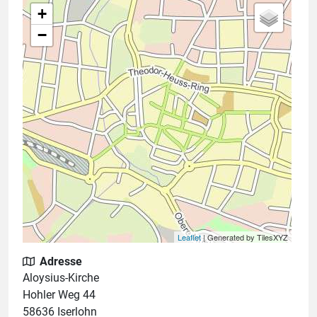
+
−
Leaflet
| Generated by TilesXYZ
Adresse
Aloysius-Kirche
Hohler Weg 44
58636 Iserlohn