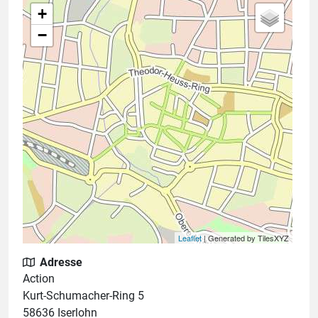
+
−
Leaflet
| Generated by TilesXYZ
Adresse
Action
Kurt-Schumacher-Ring 5
58636 Iserlohn