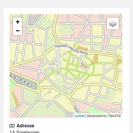
+
−
Leaflet
| Generated by TilesXYZ
Adresse
1A Spielwaren