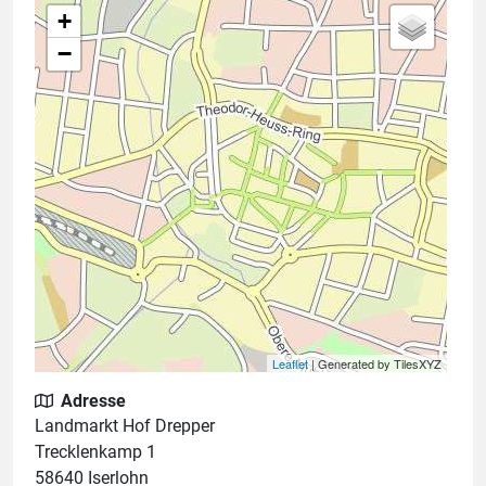
+
−
Leaflet
| Generated by TilesXYZ
Adresse
Landmarkt Hof Drepper
Trecklenkamp 1
58640 Iserlohn