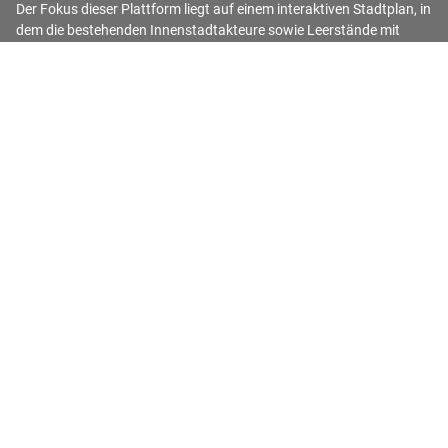
Der Fokus dieser Plattform liegt auf einem interaktiven Stadtplan, in
dem die bestehenden Innenstadtakteure sowie Leerstände mit
zugehörigen Informationen aufgelistet und visualisiert sind.
Kategorien
Einzelhandel
Gastronomie
Dienstleistungen
Öffentliche Einrichtungen
Parkhäuser/-plätze
Sonstiges
Chancenräume
Opportunity spaces - Listenansicht
Kontakt
Stadt Iserlohn
Postfach 2462