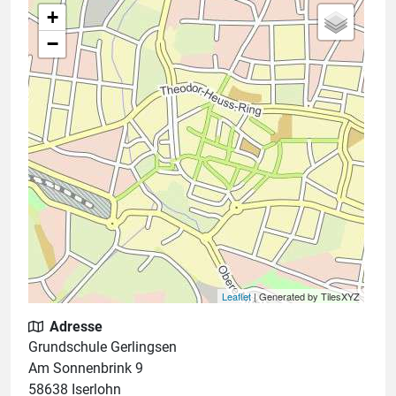
+
−
Leaflet
| Generated by TilesXYZ
Adresse
Grundschule Gerlingsen
Am Sonnenbrink 9
58638 Iserlohn