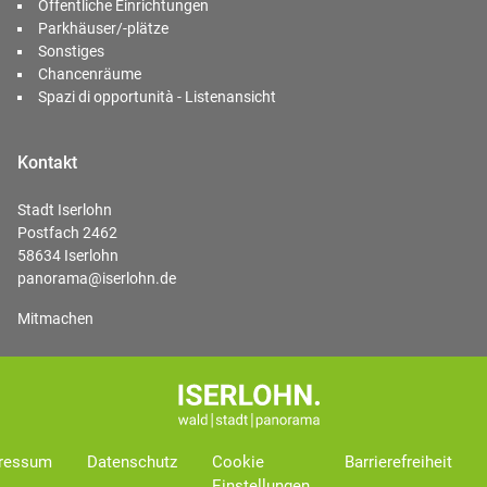
Öffentliche Einrichtungen
Parkhäuser/-plätze
Sonstiges
Chancenräume
Spazi di opportunità - Listenansicht
Kontakt
Stadt Iserlohn
Postfach 2462
58634 Iserlohn
panorama@iserlohn.de
Mitmachen
ressum
Datenschutz
Cookie
Barrierefreiheit
Einstellungen