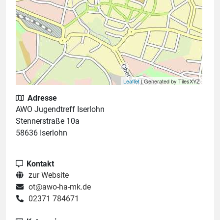
Leaflet
| Generated by TilesXYZ
Adresse
AWO Jugendtreff Iserlohn
Stennerstraße 10a
58636 Iserlohn
Kontakt
zur Website
ot@awo-ha-mk.de
02371 784671