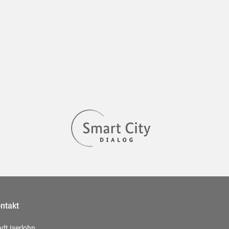
ntakt
adt Iserlohn