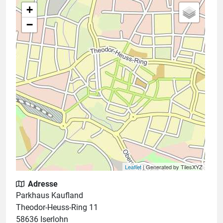
+
−
Leaflet
| Generated by TilesXYZ
Adresse
Parkhaus Kaufland
Theodor-Heuss-Ring 11
58636 Iserlohn