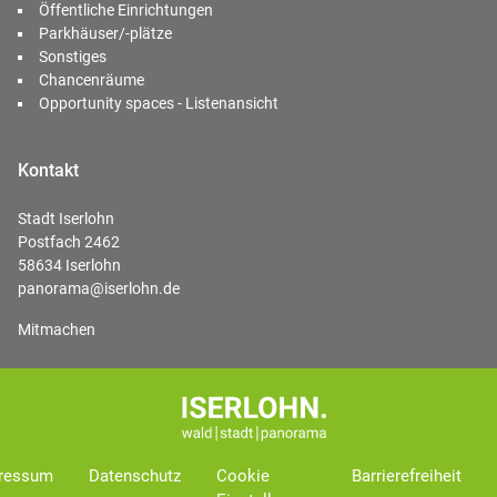
Öffentliche Einrichtungen
Parkhäuser/-plätze
Sonstiges
Chancenräume
Opportunity spaces - Listenansicht
Kontakt
Stadt Iserlohn
Postfach 2462
58634 Iserlohn
panorama@iserlohn.de
Mitmachen
ressum
Datenschutz
Cookie
Barrierefreiheit