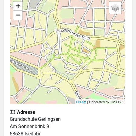
+
−
Leaflet
| Generated by TilesXYZ
Adresse
Grundschule Gerlingsen
Am Sonnenbrink 9
58638 Iserlohn